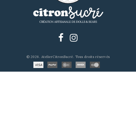
© 2026. AtelierCitronSucré. Tous droits réservés