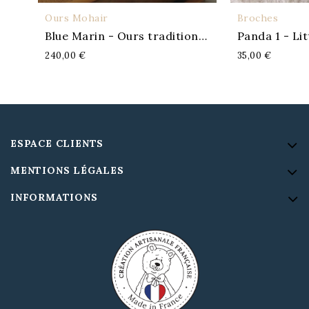
Ours Mohair
Broches
APERÇU
A
Blue Marin - Ours traditionnel
Panda 1 - Li
240,00 €
35,00 €
ESPACE CLIENTS
MENTIONS LÉGALES
INFORMATIONS