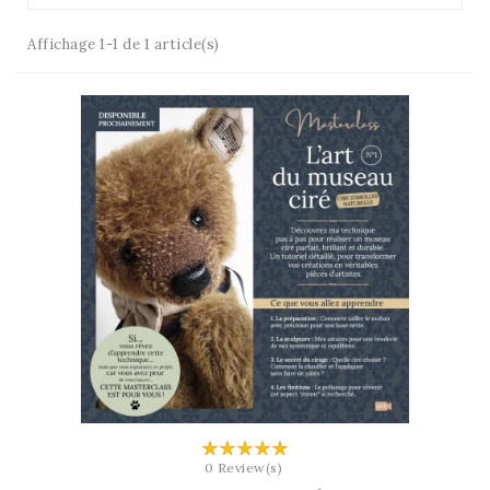
Affichage 1-1 de 1 article(s)
AJOUTER AU PANIER
0 Review(s)