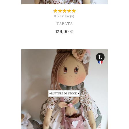
0 Review(s)
TABATA
Prix
129,00 €
AJOUTER AU PANIER