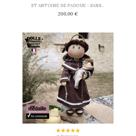
ST ANTOINE DE PADOUE - SANS...
Prix
200,00 €
AJOUTER AU PANIER
0 Review(s)