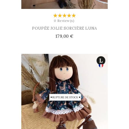
0 Review(s)
POUPÉE JOLIE SORCIÈRE LUNA
Prix
179,00 €
AJOUTER AU PANIER