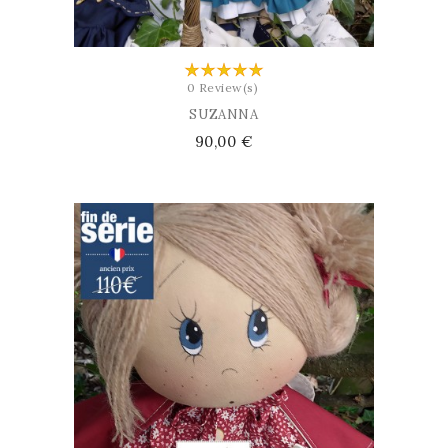
0 Review(s)
SUZANNA
Prix
90,00 €
AJOUTER AU PANIER