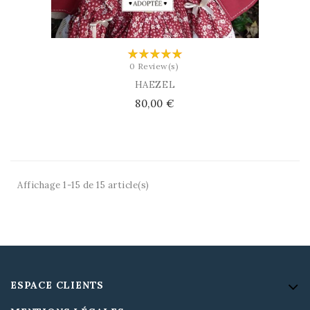
0 Review(s)
HAEZEL
Prix
80,00 €
Affichage 1-15 de 15 article(s)
ESPACE CLIENTS