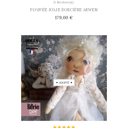
0 Review(s)
POUPÉE JOLIE SORCIÈRE ARWEN
Prix
179,00 €
AJOUTER AU PANIER