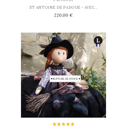
ST ANTOINE DE PADOUE - AVEC...
Prix
220,00 €
AJOUTER AU PANIER