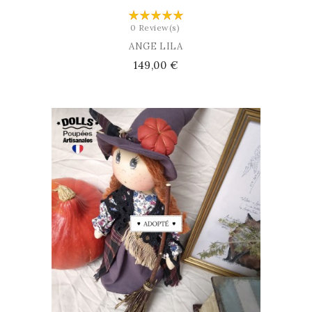
0 Review(s)
ANGE LILA
Prix
149,00 €
AJOUTER AU PANIER