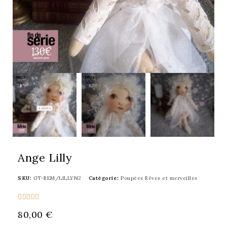
Ange Lilly
SKU
GT-REM/LILLYN2
Catégorie
Poupées Rêves et merveilles





80,00 €