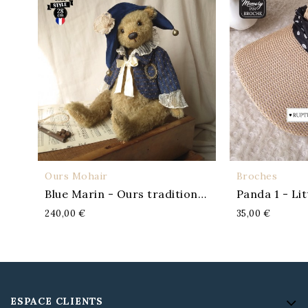
Ours Mohair
Broches
APERÇU
A
Blue Marin - Ours traditionnel
Panda 1 - Li
240,00 €
35,00 €
ESPACE CLIENTS