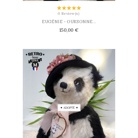
0 Review(s)
EUGÉNIE - OURSONNE...
Prix
150,00 €
AJOUTER AU PANIER