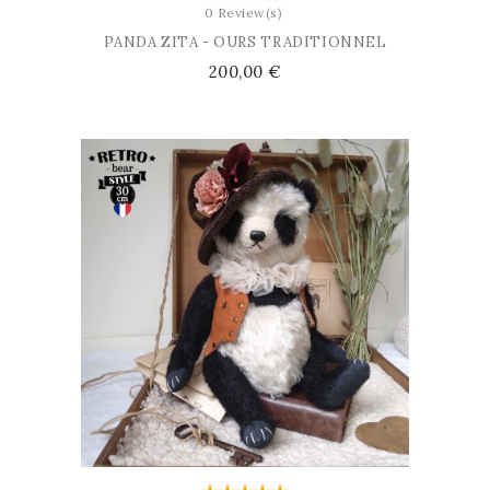
0 Review(s)
PANDA ZITA - OURS TRADITIONNEL
Prix
200,00 €
AJOUTER AU PANIER