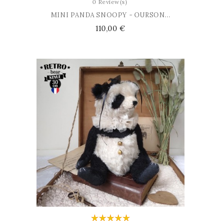
0 Review(s)
MINI PANDA SNOOPY - OURSON...
Prix
110,00 €
AJOUTER AU PANIER