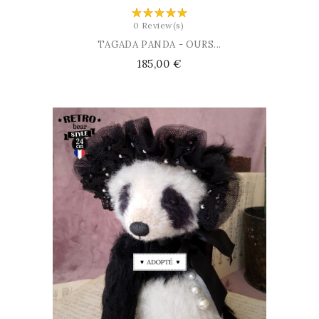
0 Review(s)
TAGADA PANDA - OURS...
Prix
185,00 €
AJOUTER AU PANIER