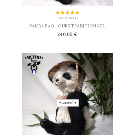
0 Review(s)
PANDA BAO - OURS TRADITIONNEL
Prix
240,00 €
AJOUTER AU PANIER