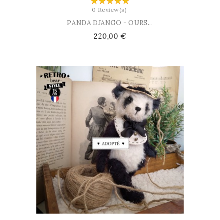
0 Review(s)
PANDA DJANGO - OURS...
Prix
220,00 €
AJOUTER AU PANIER