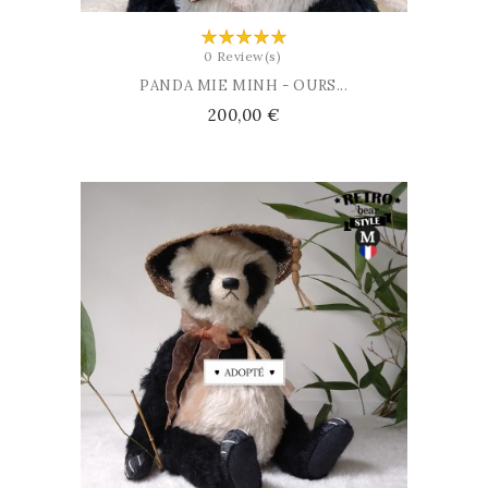
0 Review(s)
PANDA MIE MINH - OURS...
Prix
200,00 €
AJOUTER AU PANIER