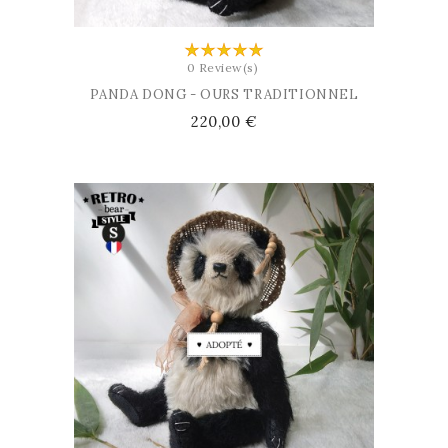
0 Review(s)
PANDA DONG - OURS TRADITIONNEL
Prix
220,00 €
AJOUTER AU PANIER