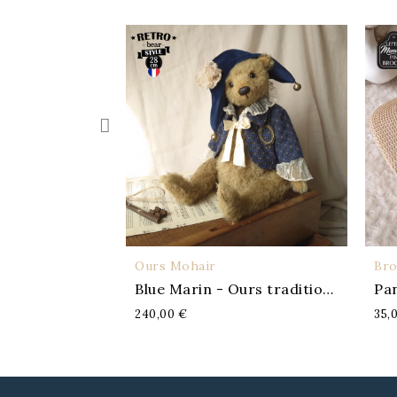
r
Broches
APERÇU
APERÇU
Blue Marin - Ours traditionnel
Panda 1 - Little Memory Pin
35,00 €