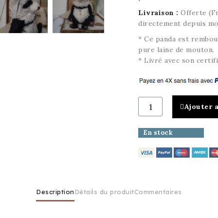
Livraison :
Offerte (Fr
directement depuis mon
* Ce panda est rembour
pure laine de mouton.
* Livré avec son certifi
Ajouter 
En stock
Description
Détails du produit
Commentaires