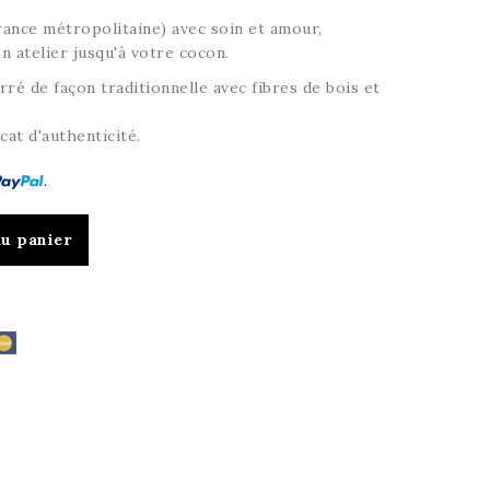
ance métropolitaine) avec soin et amour,
 atelier jusqu'à votre cocon.
ré de façon traditionnelle avec fibres de bois et
cat d'authenticité.
au panier