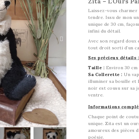
Zita – L'Ours P
Laissez-vous charmer
tendre. Issu de mon uni
unique de 30 cm, façon
infini du détail.
Avec son regard doux e
tout droit sorti d’un c
Ses précieux détails :
Taille :
Environ 30 cm
Sa Collerette :
Un vapo
illuminer sa bouille et
noir est cousu sur sa j
ventre.
Informations complé
Chaque point de coutu
unique. Zita est un our
amoureux des pièces d’
poésie.