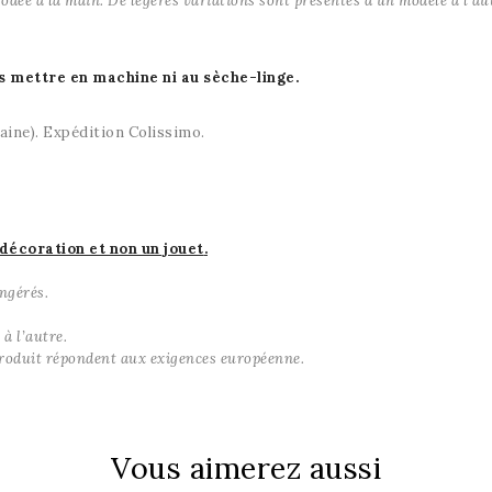
odée à la main. De légères variations sont présentes d'un modèle à l'au
s mettre en machine ni au sèche-linge.
aine). Expédition Colissimo.
décoration et non un jouet
.
ngérés.
à l’autre.
 produit répondent aux exigences européenne.
Vous aimerez aussi