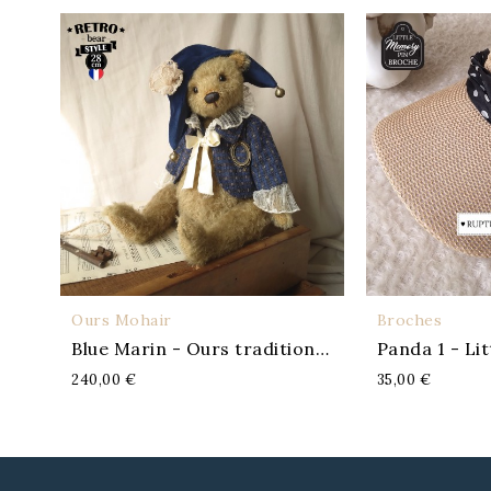
Ours Mohair
Broches
APERÇU
A
Blue Marin - Ours traditionnel
Panda 1 - Li
240,00 €
35,00 €