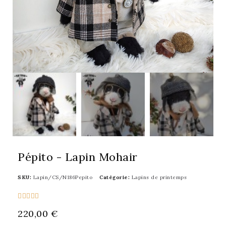
Pépito - Lapin Mohair
SKU
Lapin/CS/N186Pepito
Catégorie
Lapins de printemps





220,00 €