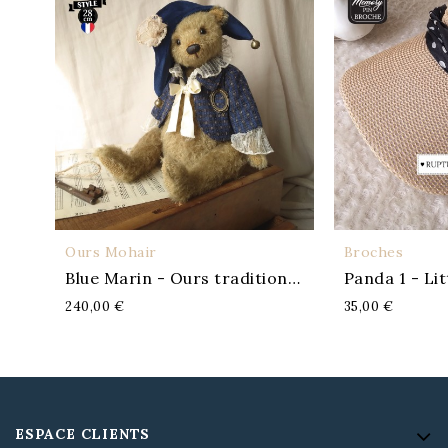
Ours Mohair
Broches
APERÇU
A
Blue Marin - Ours traditionnel
Panda 1 - Li
240,00 €
35,00 €
ESPACE CLIENTS