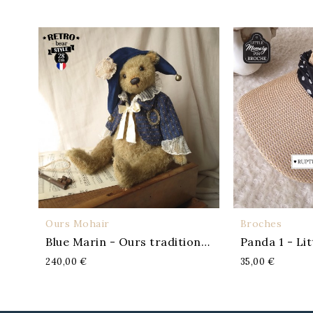
Ours Mohair
Broches
APERÇU
A
Blue Marin - Ours traditionnel
Panda 1 - Li
240,00 €
35,00 €