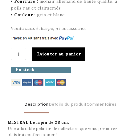
•
Fourrure :
mohair allemand
de haute qualité
,
à
poils ras et clairsemés
•
Couleur :
gris et blanc
Vendu sans écharpe, ni accessoires
.
Ajouter au panier
En stock
Description
Détails du produit
Commentaires
MISTRAL Le lapin de 28 cm.
U
ne adorable peluche de collection que vous prendrez
plaisir à confectionner
!