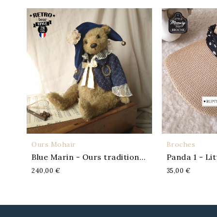
Ours Mohair
Broches
APERÇU
A
Blue Marin - Ours traditionnel
Panda 1 - Li
240,00 €
35,00 €