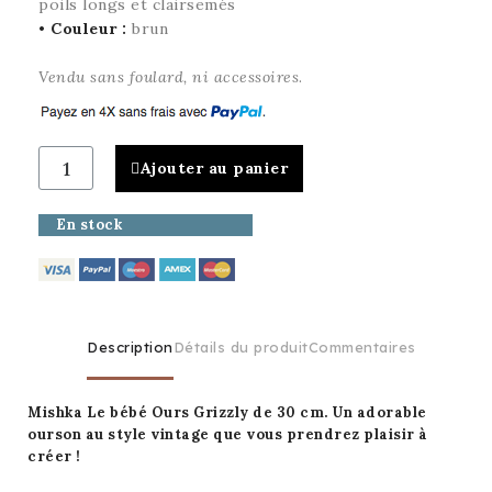
poils longs et clairsemés
•
Couleur :
brun
Vendu sans foulard, ni accessoires
.
Ajouter au panier
En stock
Description
Détails du produit
Commentaires
Mishka Le bébé Ours Grizzly de 30 cm. U
n adorable
ourson au style vintage que vous prendrez plaisir à
créer
!