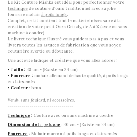
Le Kit
Couture Mishka
est
idéal pour perfectionner votre
technique
de couture d’ours traditionnel avec sa jolie
fourrure mohair
à poils longs
.
Complet, ce kit contient tout le matériel nécessaire à la
création de votre petit Ours
Grizzly
, de A à Z
(avec ou sans
machine à coudre)
.
Le livret technique
illustré
v
ous guidera pas à pas et
vous
livrera toutes les astuces de fabrication
que vous soyez
couturière avertie ou débutante.
Une activité ludique et créative que vous allez adorer
!
•
Taille :
30 cm
- (Existe en 24 cm)
•
Fourrure :
mohair allemand
de haute qualité
,
à poils longs
et clairsemés
•
Couleur :
brun
Vendu sans foulard, ni accessoires
.
---------------------------------
Technique
:
Couture avec ou sans machine à coudre
Dimension de la peluche
: 30 cm
- (Existe en 24 cm)
Fourrure
:
Mohair marron à poils longs et clairsemés