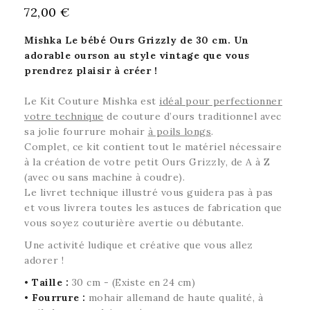
72,00 €
Mishka Le bébé Ours Grizzly de 30 cm. U
n
adorable ourson au style vintage que vous
prendrez plaisir à créer
!
Le Kit
Couture Mishka
est
idéal pour perfectionner
votre technique
de couture
d’ours traditionnel avec
sa jolie fourrure mohair
à poils longs
.
Complet, ce kit contient tout le matériel nécessaire
à la création de votre petit Ours
Grizzly
, de A à Z
(avec ou sans machine à coudre)
.
Le livret technique
illustré
v
ous guidera pas à pas
et
vous livrera toutes les astuces de fabrication
que
vous soyez couturière avertie ou débutante.
Une activité ludique et créative que vous allez
adorer
!
•
Taille :
30 cm
- (Existe en 24 cm)
•
Fourrure :
mohair allemand
de haute qualité
,
à