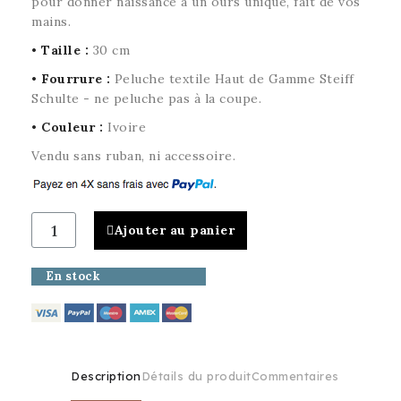
pour donner naissance à un ours unique, fait de vos
mains.
• Taille :
30 cm
• Fourrure :
Peluche textile Haut de Gamme Steiff
Schulte - ne peluche pas à la coupe.
• Couleur :
Ivoire
Vendu sans ruban, ni accessoire.
Ajouter au panier
En stock
Description
Détails du produit
Commentaires