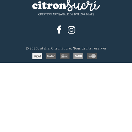
© 2026. AtelierCitronSucré. Tous droits réservés