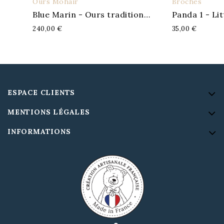
Ours Mohair
Broches
APERÇU
A
Blue Marin - Ours traditionnel
Panda 1 - Li
240,00 €
35,00 €
ESPACE CLIENTS
MENTIONS LÉGALES
INFORMATIONS