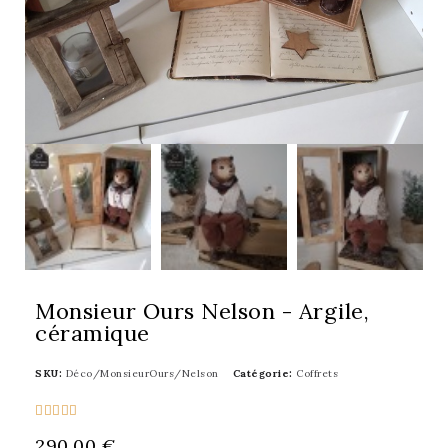
Monsieur Ours Nelson - Argile,
céramique
SKU
Déco/MonsieurOurs/Nelson
Catégorie
Coffrets





290,00 €